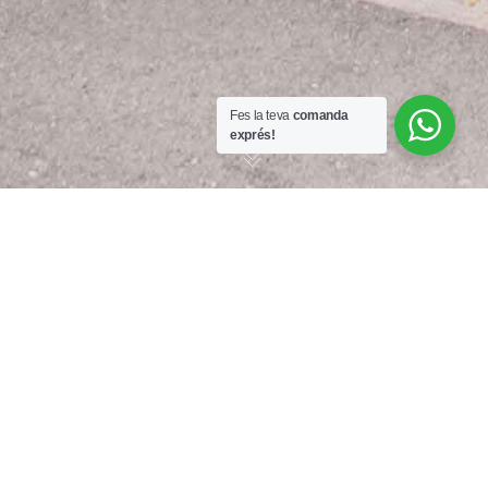
Fes la teva
comanda
exprés!
Ens trobareu
a Castellar
del Vallès