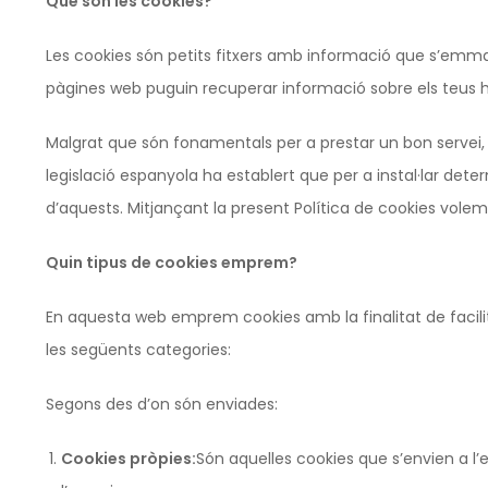
Què són les cookies?
Les cookies són petits fitxers amb informació que s’emm
pàgines web puguin recuperar informació sobre els teus hà
Malgrat que són fonamentals per a prestar un bon servei, e
legislació espanyola ha establert que per a instal·lar det
d’aquests. Mitjançant la present Política de cookies vol
Quin tipus de cookies emprem?
En aquesta web emprem cookies amb la finalitat de facilit
les següents categories:
Segons des d’on són enviades:
Cookies pròpies:
Són aquelles cookies que s’envien a l’eq