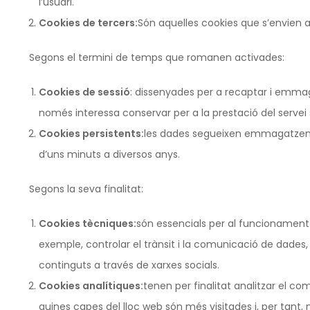
l’usuari.
Cookies de tercers:
Són aquelles cookies que s’envien a
Segons el termini de temps que romanen activades:
Cookies de sessió
: dissenyades per a recaptar i emm
només interessa conservar per a la prestació del servei so
Cookies persistents:
les dades segueixen emmagatzemats
d’uns minuts a diversos anys.
Segons la seva finalitat:
Cookies tècniques:
són essencials per al funcionament d
exemple, controlar el trànsit i la comunicació de dades, 
continguts a través de xarxes socials.
Cookies analítiques:
tenen per finalitat analitzar el co
quines capes del lloc web són més visitades i, per tant,