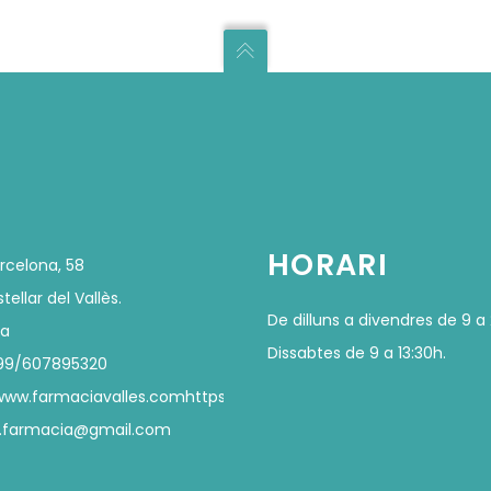
HORARI
rcelona, 58
tellar del Vallès.
De dilluns a divendres de 9 a 
na
Dissabtes de 9 a 13:30h.
99/607895320
/www.farmaciavalles.com
https://www.farmaciavalles.com
es.farmacia@gmail.com