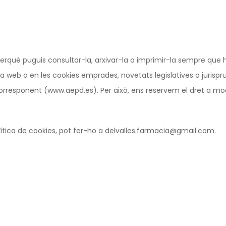
perquè puguis consultar-la, arxivar-la o imprimir-la sempre que h
eb o en les cookies emprades, novetats legislatives o jurisprud
rresponent (www.aepd.es). Per això, ens reservem el dret a modi
olítica de cookies, pot fer-ho a delvalles.farmacia@gmail.com.