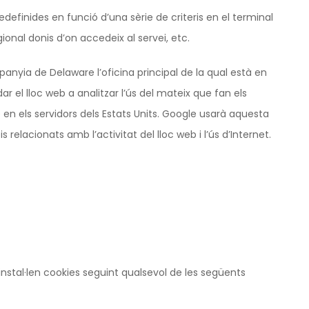
efinides en funció d’una sèrie de criteris en el terminal
ional donis d’on accedeix al servei, etc.
panyia de Delaware l’oficina principal de la qual està en
 el lloc web a analitzar l’ús del mateix que fan els
en els servidors dels Estats Units. Google usarà aquesta
s relacionats amb l’activitat del lloc web i l’ús d’Internet.
instal·len cookies seguint qualsevol de les següents