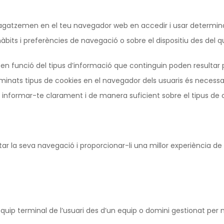
agatzemen en el teu navegador web en accedir i usar determin
bits i preferències de navegació o sobre el dispositiu des del q
n funció del tipus d’informació que continguin poden resultar per
erminats tipus de cookies en el navegador dels usuaris és necess
em informar-te clarament i de manera suficient sobre el tipus d
ar la seva navegació i proporcionar-li una millor experiència 
uip terminal de l’usuari des d’un equip o domini gestionat per nosa