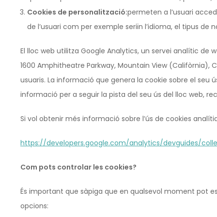
Cookies de personalització:
permeten a l’usuari accedi
de l’usuari com per exemple seriïn l’idioma, el tipus de n
El lloc web utilitza Google Analytics, un servei analític d
1600 Amphitheatre Parkway, Mountain View (Califòrnia), CA 
usuaris. La informació que genera la cookie sobre el seu ú
informació per a seguir la pista del seu ús del lloc web, reco
Si vol obtenir més informació sobre l’ús de cookies analít
https://developers.google.com/analytics/devguides/coll
Com pots controlar les cookies?
És important que sàpiga que en qualsevol moment pot escoll
opcions: