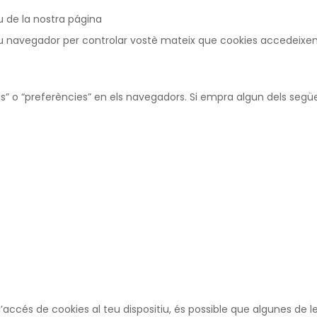
eu de la nostra página
 navegador per controlar vostè mateix que cookies accedeixen al
” o “preferències” en els navegadors. Si empra algun dels següen
 l’accés de cookies al teu dispositiu, és possible que algunes de l