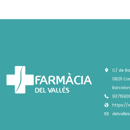
C/ de Ba
08211 Cas
Barcelo
9371590
https:/
delvall