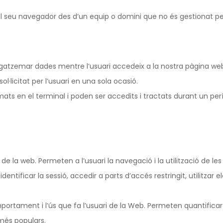
l seu navegador des d’un equip o domini que no és gestionat per 
agatzemar dades mentre l’usuari accedeix a la nostra pàgina 
l·licitat per l’usuari en una sola ocasió.
 en el terminal i poden ser accedits i tractats durant un perío
e la web. Permeten a l’usuari la navegació i la utilització de les
identificar la sessió, accedir a parts d’accés restringit, utilitz
mportament i l’ús que fa l’usuari de la Web. Permeten quantificar 
 més populars.