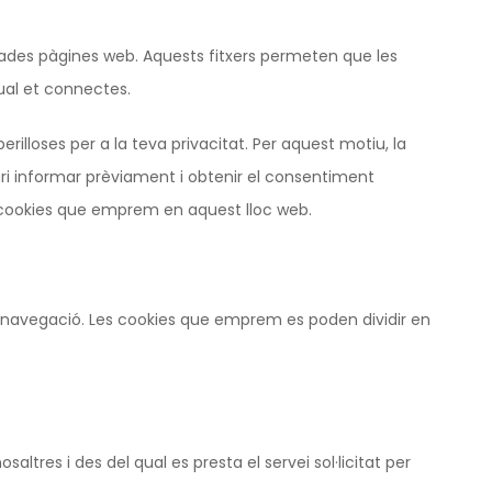
ades pàgines web. Aquests fitxers permeten que les
ual et connectes.
illoses per a la teva privacitat. Per aquest motiu, la
ari informar prèviament i obtenir el consentiment
e cookies que emprem en aquest lloc web.
de navegació. Les cookies que emprem es poden dividir en
ltres i des del qual es presta el servei sol·licitat per