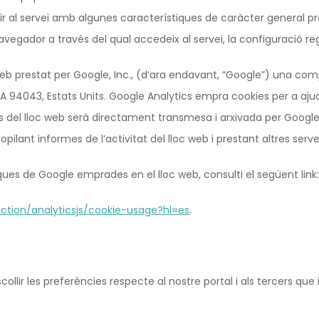
r al servei amb algunes característiques de caràcter general pred
avegador a través del qual accedeix al servei, la configuració reg
e web prestat per Google, Inc., (d’ara endavant, “Google”) una com
94043, Estats Units. Google Analytics empra cookies per a ajudar
s del lloc web serà directament transmesa i arxivada per Google 
pilant informes de l’activitat del lloc web i prestant altres servei
iques de Google emprades en el lloc web, consulti el següent link:
ection/analyticsjs/cookie-usage?hl=es
.
ir les preferències respecte al nostre portal i als tercers que 